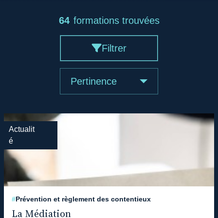
64
formations trouvées
Filtrer
Pertinence
Actualit
é
#
Prévention et règlement des contentieux
La Médiation