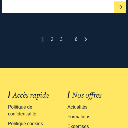
1
…
2
3
6
/
Accès rapide
/
Nos offres
Politique de
Actualités
confidentialité
Formations
Politique cookies
Expertises