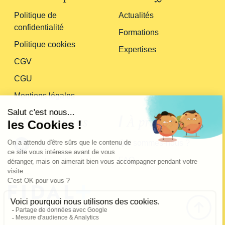
Politique de
Actualités
confidentialité
Formations
Politique cookies
Expertises
CGV
CGU
Mentions légales
/
Suivez-nous
/
À propos
Qui sommes-nous ?
FAQ