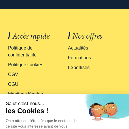
/
Accès rapide
/
Nos offres
Politique de
Actualités
confidentialité
Formations
Politique cookies
Expertises
CGV
CGU
Mentions légales
/
Suivez-nous
/
À propos
Qui sommes-nous ?