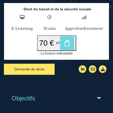
#
Droit du travail et de la sécurité sociale
E-Learning
30 min
Approfondissement
70 €
HT
La licence individuelle
Demande de devis
Objectifs
Bouton