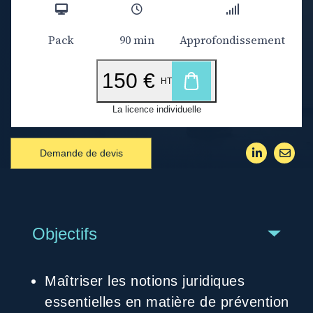
Pack
90 min
Approfondissement
150 €
HT
La licence individuelle
Demande de devis
Objectifs
Bouton
Maîtriser les notions juridiques
essentielles en matière de prévention